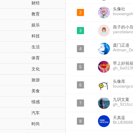
财经
头像社
2
touxiangs
教育
娱乐
燕子的小
3
yanziislan
科技
庞门正道
生活
4
Artman_De
体育
早上好祝
5
gh_6e013
文化
旅游
头像库
6
touxiangco
美食
九玥文案
情感
7
gh_921fc
汽车
天真蓝
8
BLUE8686
时尚