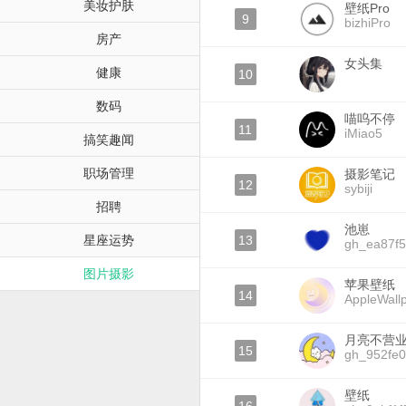
美妆护肤
壁纸Pro
9
bizhiPro
房产
女头集
健康
10
数码
喵呜不停
11
iMiao5
搞笑趣闻
职场管理
摄影笔记
12
sybiji
招聘
池崽
星座运势
13
gh_ea87f
图片摄影
苹果壁纸
14
AppleWall
月亮不营
15
gh_952fe0
壁纸