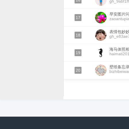
16
gh_9abf1ff
早安图片
17
zaoantupi
表情包妙
18
gh_e83ae
海马体照
19
haimati20
壁纸备忘
20
bizhibeiwa