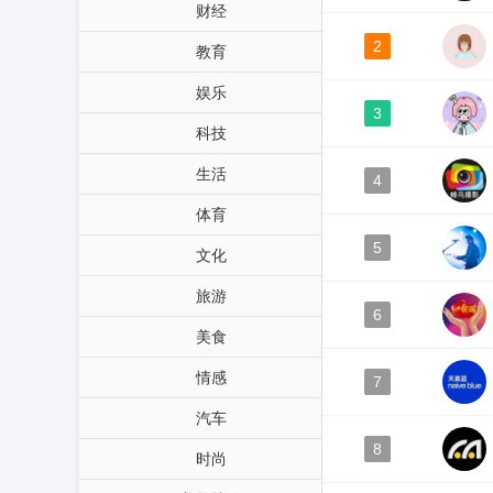
财经
2
教育
娱乐
3
科技
生活
4
体育
5
文化
旅游
6
美食
情感
7
汽车
8
时尚