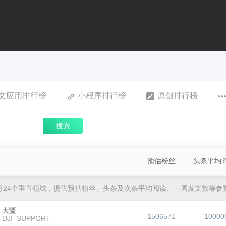
文应用排行榜
小程序排行榜
原创排行榜
搜索
预估粉丝
头条平均
分24个垂直领域，提供预估粉丝、头条及次条平均阅读、一周发文数等参
大疆
1506571
10000
DJI_SUPPORT