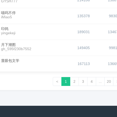
214106
1388
GYSH777
喵呜不停
135378
983
iMiao5
印鸽
189031
1346
yingekeji
月下潮图
149405
998
gh_595f230b7552
显眼包文学
167113
1366
<
1
2
3
4
...
20