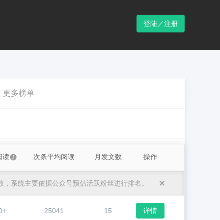
登陆／注册
更多榜单
阅读
次条平均阅读
月发文数
操作
数，系统主要依据公众号预估活跃粉丝进行排名。
0+
25041
15
详情