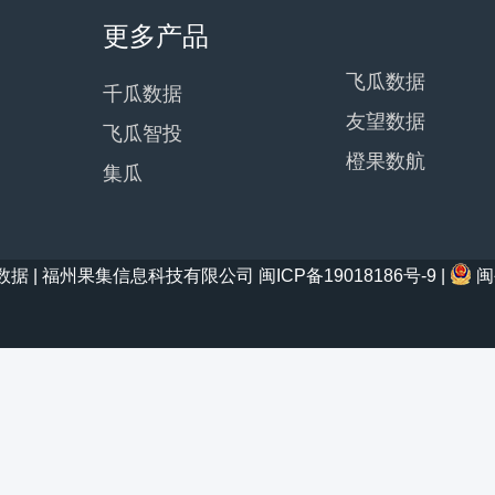
更多产品
飞瓜数据
千瓜数据
友望数据
飞瓜智投
橙果数航
集瓜
21 西瓜数据 | 福州果集信息科技有限公司
闽ICP备19018186号-9
|
闽