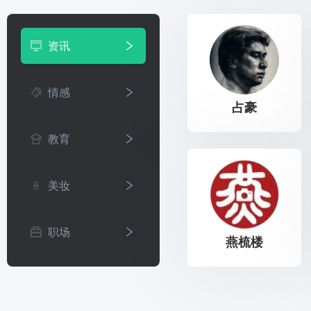
资讯
情感
占豪
教育
美妆
职场
燕梳楼