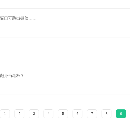
窗口可跳出微信……
翻身当老板？
1
2
3
4
5
6
7
8
9