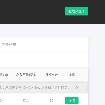
登陆／注册
更多榜单
阅读
次条平均阅读
月发文数
操作
数，系统主要依据公众号预估活跃粉丝进行排名。
暂无
0+
10
详情