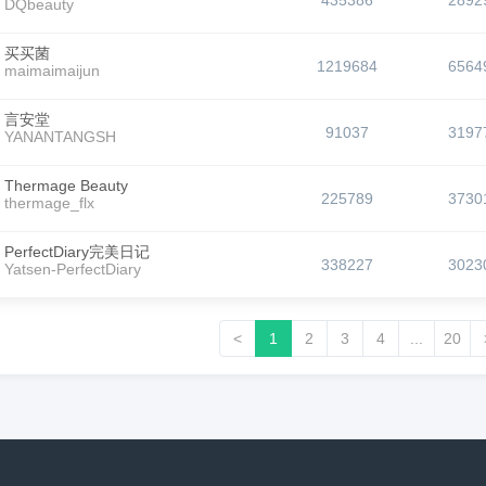
435386
2892
DQbeauty
买买菌
1219684
6564
maimaimaijun
言安堂
91037
3197
YANANTANGSH
Thermage Beauty
225789
3730
thermage_flx
PerfectDiary完美日记
338227
3023
Yatsen-PerfectDiary
<
1
2
3
4
...
20