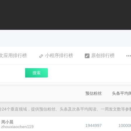
文应用排行榜
小程序排行榜
原创排行榜
搜索
预估粉丝
头条平均
分24个垂直领域，提供预估粉丝、头条及次条平均阅读、一周发文数等参
周小晨
1944997
10000
zhouxiaochen119