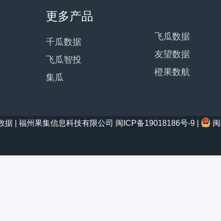
更多产品
飞瓜数据
千瓜数据
友望数据
飞瓜智投
橙果数航
集瓜
21 西瓜数据 | 福州果集信息科技有限公司
闽ICP备19018186号-9
|
闽