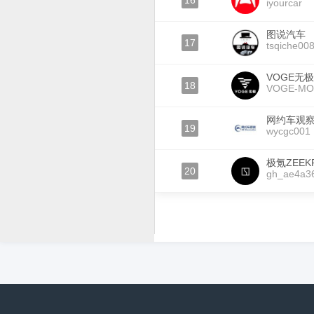
16
iyourcar
图说汽车
17
tsqiche00
VOGE无极
18
VOGE-M
网约车观
19
wycgc001
极氪ZEEK
20
gh_ae4a3