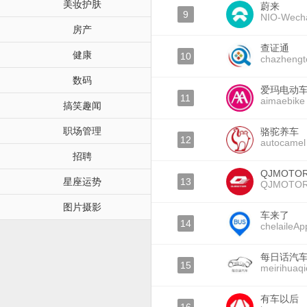
美妆护肤
蔚来
9
NIO-Wech
房产
查证通
健康
10
chazhengt
数码
爱玛电动
11
aimaebike
搞笑趣闻
职场管理
骆驼养车
12
autocamel
招聘
QJMOTO
星座运势
13
QJMOTO
图片摄影
车来了
14
chelaileAp
每日话汽
15
meirihuaq
有车以后