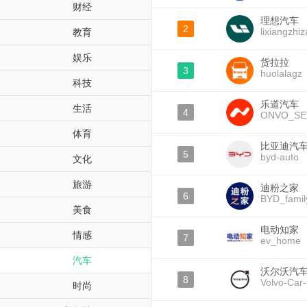
财经
理想汽车
2
lixiangzhi
教育
娱乐
货拉拉
3
huolalagz
科技
乐道汽车
生活
4
ONVO_SE
体育
比亚迪汽
5
byd-auto
文化
旅游
迪粉之家
6
BYD_famil
美食
电动知家
情感
7
ev_home
汽车
沃尔沃汽
8
Volvo-Car
时尚