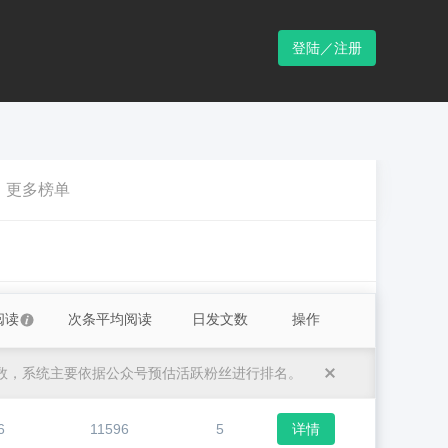
登陆／注册
更多榜单
阅读
次条平均阅读
日发文数
操作
数，系统主要依据公众号预估活跃粉丝进行排名。
6
11596
5
详情