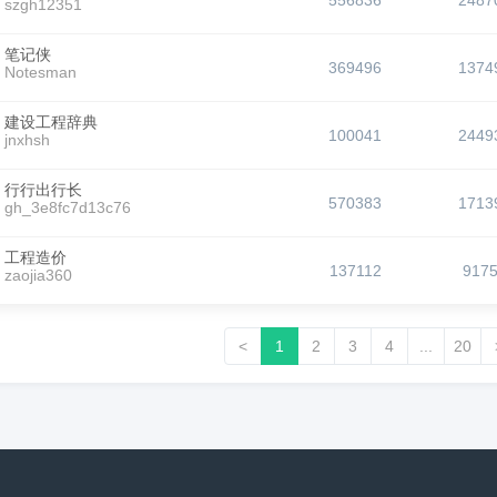
556836
2487
szgh12351
笔记侠
369496
1374
Notesman
建设工程辞典
100041
2449
jnxhsh
行行出行长
570383
1713
gh_3e8fc7d13c76
工程造价
137112
917
zaojia360
<
1
2
3
4
...
20