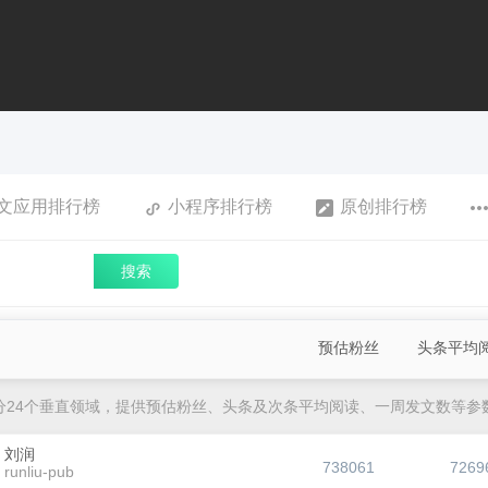
文应用排行榜
小程序排行榜
原创排行榜
搜索
预估粉丝
头条平均
分24个垂直领域，提供预估粉丝、头条及次条平均阅读、一周发文数等参
刘润
738061
7269
runliu-pub