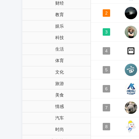
财经
2
教育
娱乐
3
科技
生活
4
体育
5
文化
旅游
6
美食
情感
7
汽车
8
时尚