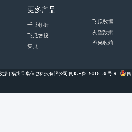
更多产品
飞瓜数据
千瓜数据
友望数据
飞瓜智投
橙果数航
集瓜
21 西瓜数据 | 福州果集信息科技有限公司
闽ICP备19018186号-9
|
闽