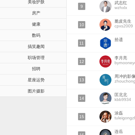
美妆护肤
武志红
9
wzhxlx
房产
脆皮先生
健康
10
cpxs2009
数码
拾遗
11
搞笑趣闻
职场管理
李月亮
12
bymooney
招聘
周冲的影
星座运势
13
zhouchon
图片摄影
匡北北
14
kbb9934
涂磊
15
tuleigong
连岳