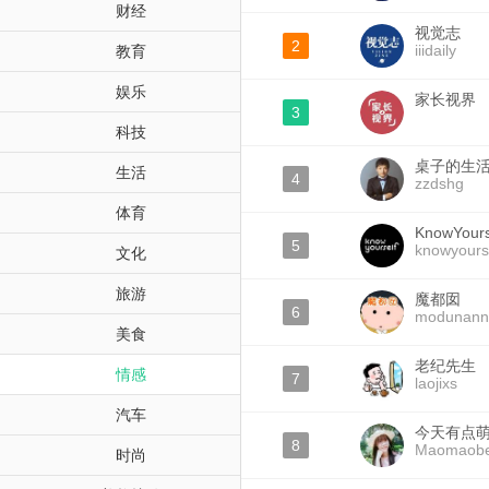
财经
视觉志
2
iiidaily
教育
娱乐
家长视界
3
科技
桌子的生
生活
4
zzdshg
体育
KnowYours
5
knowyours
文化
旅游
魔都囡
6
modunann
美食
老纪先生
情感
7
laojixs
汽车
今天有点
8
Maomaobe
时尚