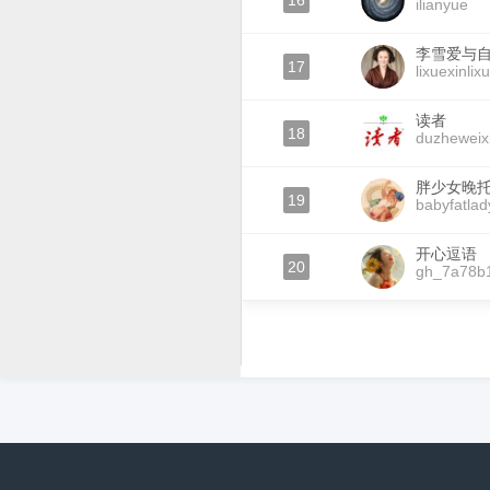
16
ilianyue
李雪爱与
17
lixuexinlix
读者
18
duzheweix
胖少女晚
19
babyfatla
开心逗语
20
gh_7a78b