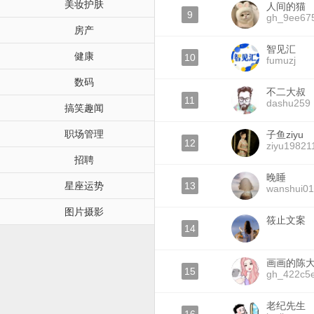
美妆护肤
人间的猫
9
gh_9ee67
房产
智见汇
健康
10
fumuzj
数码
不二大叔
11
dashu259
搞笑趣闻
职场管理
子鱼ziyu
12
ziyu19821
招聘
晚睡
星座运势
13
wanshui01
图片摄影
筱止文案
14
画画的陈
15
gh_422c5
老纪先生