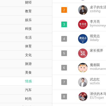
财经
桌子的生
2
zzdshg
教育
娱乐
李月亮
3
bymooney
科技
视觉志
生活
4
iiidaily
体育
家长视界
5
文化
旅游
魔都囡
6
modunann
美食
武志红
情感
7
wzhxlx
汽车
潜伏的木
8
EUTrojan
时尚