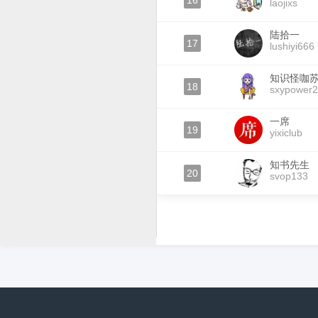
16
laojixs
陆拾一
17
lushiyi666
知识怪咖
18
sxypower
一席
19
yixiclub
知书先生
20
svop133