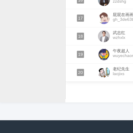
16
zzdshg
屁屁在画
17
gh_3de63
武志红
18
wzhxlx
午夜超人
19
wuyechao
老纪先生
20
laojixs