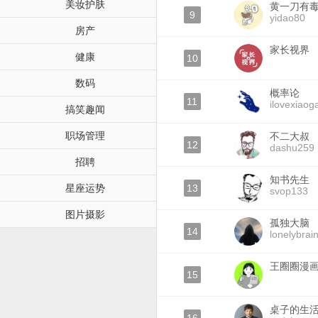
美妆护肤
黄一刀有
9
yidao80
房产
家长视界
健康
10
数码
概率论
11
ilovexiaoga
搞笑趣闻
职场管理
不二大叔
12
dashu259
招聘
知书先生
星座运势
13
svop133
图片摄影
孤独大脑
14
lonelybrai
王圈圈漫
15
桌子的生