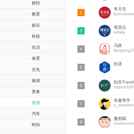
财经
李月亮
2
bymooney
教育
娱乐
视觉志
3
iiidaily
科技
冯唐
生活
4
fengtang1
体育
拾遗
5
文化
旅游
知音Travel
6
zsgszx118
美食
有趣青年
情感
7
v_danshe
汽车
魔都囡
8
modunann
时尚