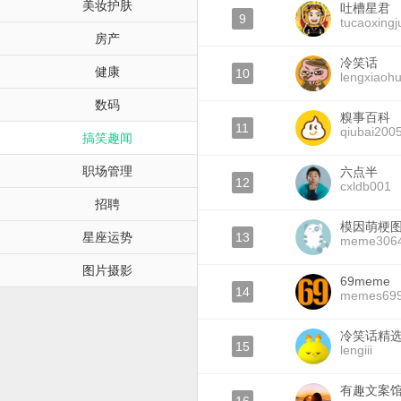
美妆护肤
吐槽星君
9
tucaoxingj
房产
冷笑话
健康
10
lengxiaoh
数码
糗事百科
11
qiubai200
搞笑趣闻
职场管理
六点半
12
cxldb001
招聘
模因萌梗图
星座运势
13
meme306
图片摄影
69meme
14
memes69
冷笑话精
15
lengiii
有趣文案