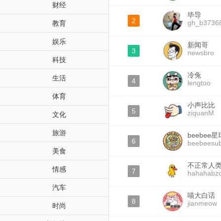
财经
毕导
2
gh_b3736
教育
娱乐
新闻哥
3
newsbro
科技
冷兔
生活
4
lengtoo
体育
小声比比
5
ziquanM
文化
旅游
beebee星
6
beebeesu
美食
不正常人
情感
7
hahahabz
汽车
喵大白话
8
jianmeow
时尚