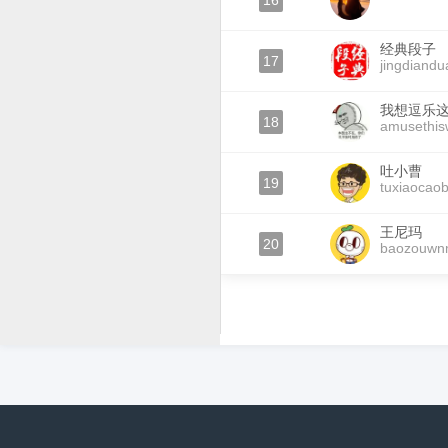
16
经典段子
17
jingdiandu
我想逗乐
18
amusethis
吐小曹
19
tuxiaocao
王尼玛
20
baozouw