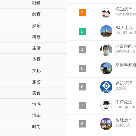
财经
混知房产
2
hunzhifan
教育
娱乐
BJ大土豆
3
gh_61fee
科技
老白说的
生活
4
baiyiwei_g
体育
京房早知
5
文化
旅游
建筑管理
6
jzgl58
美食
中产先生
情感
7
zhongchan
汽车
彭城房产
8
pcfc365
时尚