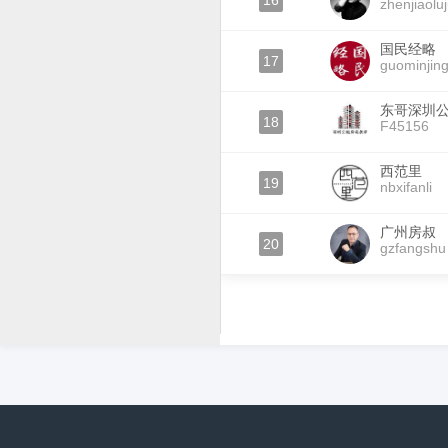
16
zhenjiaolu
国民经略
17
guominjing
东哥深圳
18
F45156
西范里
19
nbxifanli
广州房叔
20
gzfangshu