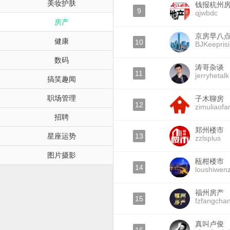
美妆护肤
钱报杭州
9
qjwbdc
房产
京房早八
健康
10
BJKeepris
数码
涛哥杂谈
11
jerryhetalk
搞笑趣闻
职场管理
子木聊房
12
zimuliaofa
招聘
郑州楼市
星座运势
13
zzlsplus
图片摄影
瓯柑楼市
14
loushiwen
福州房产
15
fzfangcha
真叫卢俊