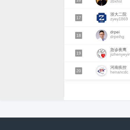
16
zbxhsl
浙大二院
17
zyey1869
drpei
18
drpeihg
急诊夜鹰
19
jizhenyeyi
河南疾控
20
henancdc