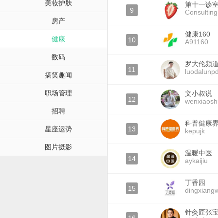
美妆护肤
第十一诊
9
Consultin
房产
健康160
健康
10
A91160
数码
罗大伦频
11
luodalunp
搞笑趣闻
职场管理
文小叔说
12
wenxiaos
招聘
科普健康
星座运势
13
kepujk
图片摄影
温暖中医
14
aykaijiu
丁香园
15
dingxiang
针灸匠张