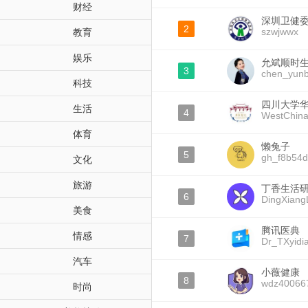
财经
深圳卫健
2
szwjwwx
教育
娱乐
允斌顺时
3
chen_yunb
科技
四川大学
生活
4
WestChina
体育
懒兔子
5
gh_f8b54
文化
旅游
丁香生活
6
DingXiang
美食
腾讯医典
情感
7
Dr_TXyidi
汽车
小薇健康
8
wdz40066
时尚