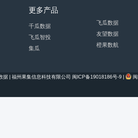
更多产品
飞瓜数据
千瓜数据
友望数据
飞瓜智投
橙果数航
集瓜
21 西瓜数据 | 福州果集信息科技有限公司
闽ICP备19018186号-9
|
闽