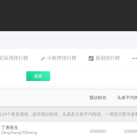
文应用排行榜
小程序排行榜
原创排行榜
搜索
预估粉丝
头条平均
分24个垂直领域，提供预估粉丝、头条及次条平均阅读、一周发文数等参
丁香医生
2068562
10000
DingXiangYiSheng