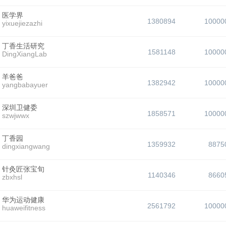
医学界
1380894
10000
yixuejiezazhi
丁香生活研究
1581148
10000
DingXiangLab
羊爸爸
1382942
10000
yangbabayuer
深圳卫健委
1858571
10000
szwjwwx
丁香园
1359932
8875
dingxiangwang
针灸匠张宝旬
1140346
8660
zbxhsl
华为运动健康
2561792
10000
huaweifitness