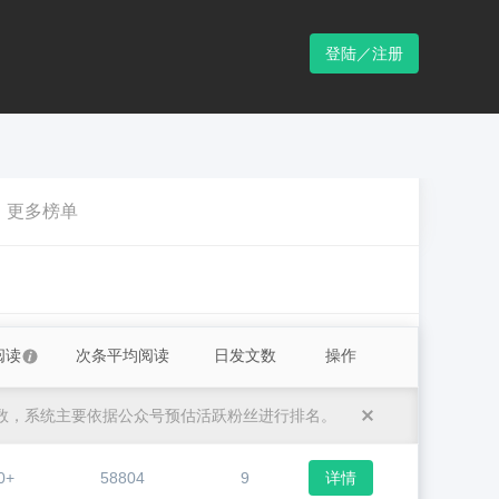
登陆／注册
更多榜单
阅读
次条平均阅读
日发文数
操作
数，系统主要依据公众号预估活跃粉丝进行排名。
0+
58804
9
详情