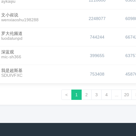
1218600
6383
aykaijiu
文小叔说
2248077
6098
wenxiaoshu198288
罗大伦频道
744244
6674
luodalunpd
深蓝观
399655
6375
mic-sh366
我是超斯基
753408
4587
SDUIVFXC
<
1
2
3
4
...
20