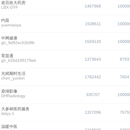
老百姓大药房
1467968
10000
LBX-DYF
约苗
1538611
10000
yuemiaoya
中网健康
1559120
10000
gh_9d92ec52b9fb
育苗通
1373643
8793
gh_626d189179eb
允斌顺时生活
1782442
7654
chen_yunbin
鼎湖影像
335707
10000
DHRadiology
大参林医药服务
1327096
7575
dslyy-1
温暖中医