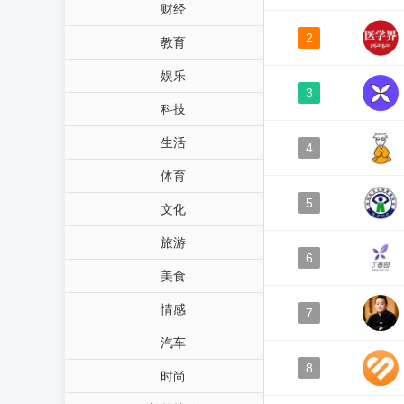
财经
2
教育
娱乐
3
科技
生活
4
体育
5
文化
旅游
6
美食
情感
7
汽车
8
时尚