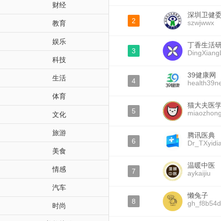
财经
深圳卫健
2
szwjwwx
教育
娱乐
丁香生活
3
DingXiang
科技
39健康网
生活
4
health39n
体育
猫大夫医
5
miaozhon
文化
旅游
腾讯医典
6
Dr_TXyidi
美食
温暖中医
情感
7
aykaijiu
汽车
懒兔子
8
gh_f8b54
时尚