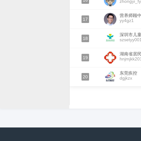
16
zhongyi_f
营养师顾
17
yy4gz1
深圳市儿
18
szsetyy00
湖南省居
19
hnjmjkk20
东莞疾控
20
dgjkzx