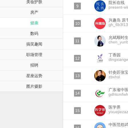
美妆护肤
院长在线
9
present-wi
房产
兴趣岛 原
健康
10
gh_6b3f1
数码
允斌顺时
11
chen_yunb
搞笑趣闻
职场管理
丁香园
12
dingxiang
招聘
针灸匠张
星座运势
13
zbxhsl
图片摄影
广东省中
14
gdhtcmfw
医学界
15
yixuejiezaz
中医范怨