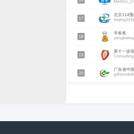
16
MedSci_c
北京114
17
beijing11
羊爸爸
18
yangbaba
第十一诊
19
Consultin
广东省中
20
gdhtcmfw