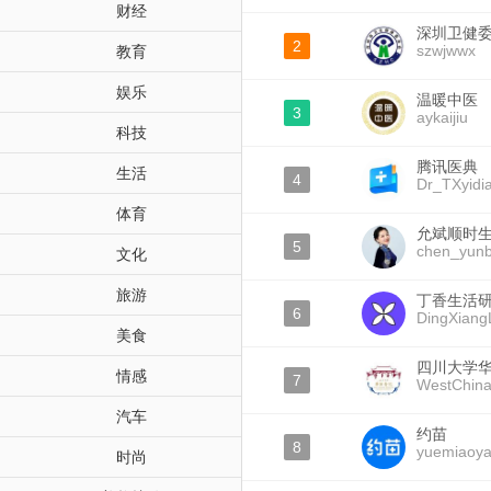
财经
深圳卫健
2
szwjwwx
教育
娱乐
温暖中医
3
aykaijiu
科技
腾讯医典
生活
4
Dr_TXyidi
体育
允斌顺时
5
chen_yunb
文化
旅游
丁香生活
6
DingXiang
美食
四川大学
情感
7
WestChina
汽车
约苗
8
yuemiaoy
时尚