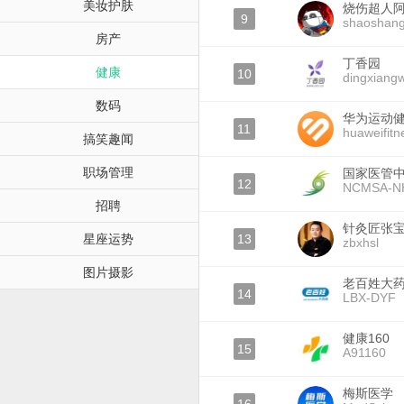
美妆护肤
烧伤超人
9
shaoshan
房产
丁香园
健康
10
dingxiang
数码
华为运动
11
huaweifitn
搞笑趣闻
职场管理
国家医管
12
NCMSA-N
招聘
针灸匠张
星座运势
13
zbxhsl
图片摄影
老百姓大
14
LBX-DYF
健康160
15
A91160
梅斯医学