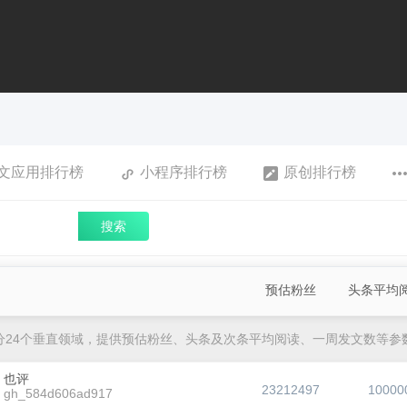
文应用排行榜
小程序排行榜
原创排行榜
搜索
预估粉丝
头条平均
分24个垂直领域，提供预估粉丝、头条及次条平均阅读、一周发文数等参
也评
23212497
10000
gh_584d606ad917