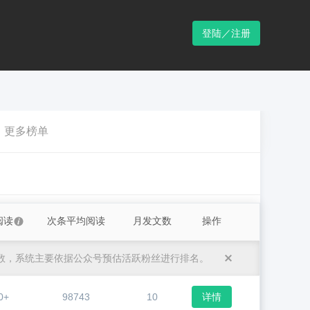
登陆／注册
更多榜单
阅读
次条平均阅读
月发文数
操作
数，系统主要依据公众号预估活跃粉丝进行排名。
0+
98743
10
详情