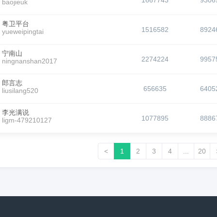
1667743
9306
baojieuk
粤卫平台
1516582
8924
yueweipingtai
宁南山
2274224
9957
ningnanshan2017
郎言志
656635
6405
liusilang520
李光满说
1077895
8886
ligm-479210127
<
1
2
3
4
...
20