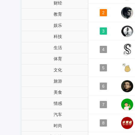
财经
2
教育
娱乐
3
科技
生活
4
体育
5
文化
旅游
6
美食
情感
7
汽车
8
时尚