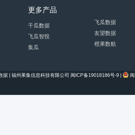
更多产品
飞瓜数据
千瓜数据
友望数据
飞瓜智投
橙果数航
集瓜
21 西瓜数据 | 福州果集信息科技有限公司
闽ICP备19018186号-9
|
闽