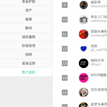
美妆护肤
摄影帮
9
sheyou11
房产
单反入门
健康
10
paikekong
数码
国旗头像
11
touxiang6
搞笑趣闻
职场管理
池崽
12
gh_ea87f
招聘
喵呜不停
星座运势
13
iMiao5
图片摄影
KPOP圈圈
14
淇宝表情
15
盗梦头像