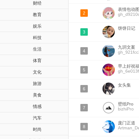
财经
表情包动
2
gh_d9210
教育
娱乐
饼饼日记
3
科技
九玥文案
生活
4
gh_921fc
体育
早上好祝
5
gh_6e013
文化
旅游
女头集
6
美食
壁纸Pro
情感
7
bizhiPro
汽车
庞门正道
8
Artman_De
时尚