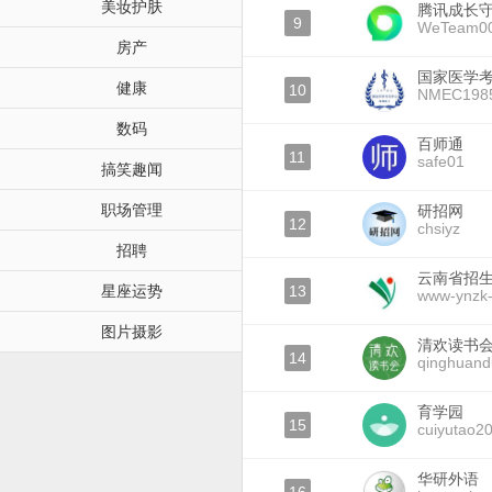
美妆护肤
腾讯成长
9
WeTeam0
房产
国家医学
健康
10
NMEC198
数码
百师通
11
safe01
搞笑趣闻
职场管理
研招网
12
chsiyz
招聘
云南省招
星座运势
13
www-ynzk
图片摄影
清欢读书
14
qinghuand
育学园
15
cuiyutao2
华研外语