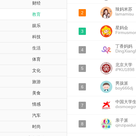
财经
辣妈米苏
2
lamamisu
教育
娱乐
星妈会
3
Firmusmo
科技
丁香妈妈
生活
4
DingXian
体育
北京大学
5
iPKU1898
文化
旅游
男孩派
6
boy666dj
美食
中国大学
情感
7
dxsmoego
汽车
亲子派
8
qinzipaidui
时尚