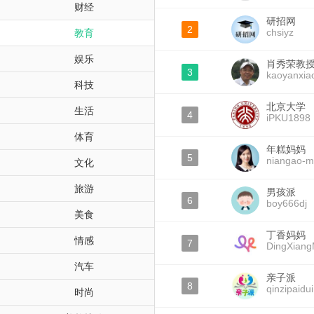
财经
研招网
2
chsiyz
教育
娱乐
肖秀荣教
3
kaoyanxia
科技
北京大学
生活
4
iPKU1898
体育
年糕妈妈
5
niangao-
文化
旅游
男孩派
6
boy666dj
美食
丁香妈妈
情感
7
DingXian
汽车
亲子派
8
qinzipaidui
时尚