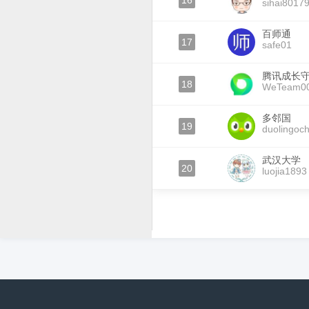
16
sihai8017
百师通
17
safe01
腾讯成长
18
WeTeam0
多邻国
19
duolingoch
武汉大学
20
luojia1893