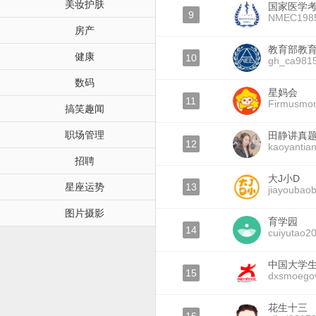
美妆护肤
国家医学
9
NMEC198
房产
教育部教
健康
10
gh_ca981
数码
星妈会
11
Firmusmo
搞笑趣闻
职场管理
田静讲真
12
kaoyantian
招聘
大J小D
星座运势
13
jiayoubao
图片摄影
育学园
14
cuiyutao2
中国大学
15
dxsmoego
花生十三