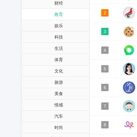
财经
2
教育
娱乐
3
科技
生活
4
体育
5
文化
旅游
6
美食
情感
7
汽车
8
时尚