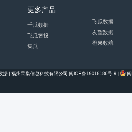
更多产品
飞瓜数据
千瓜数据
友望数据
飞瓜智投
橙果数航
集瓜
21 西瓜数据 | 福州果集信息科技有限公司
闽ICP备19018186号-9
|
闽