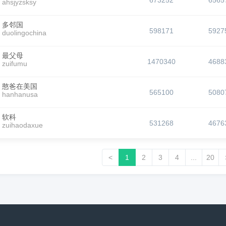
673252
6565
ahsjyzsksy
多邻国
598171
5927
duolingochina
最父母
1470340
4688
zuifumu
憨爸在美国
565100
5080
hanhanusa
软科
531268
4676
zuihaodaxue
<
1
2
3
4
...
20