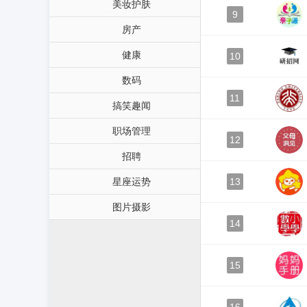
美妆护肤
9
房产
健康
10
数码
11
搞笑趣闻
职场管理
12
招聘
星座运势
13
图片摄影
14
15