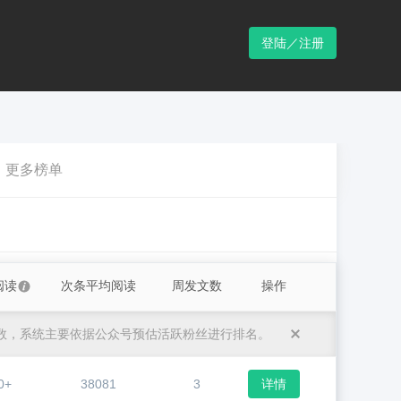
登陆／注册
更多榜单
阅读
次条平均阅读
周发文数
操作
数，系统主要依据公众号预估活跃粉丝进行排名。
0+
38081
3
详情