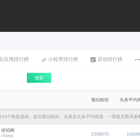
文应用排行榜
小程序排行榜
原创排行榜
搜索
预估粉丝
头条平均
分24个垂直领域，提供预估粉丝、头条及次条平均阅读、一周发文数等参
研招网
2298970
10000
chsiyz