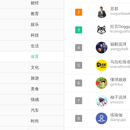
财经
苏群
2
suqunbask
教育
娱乐
狂言Dogg
3
kuangyan
科技
杨毅侃球
生活
4
yangyitalk
体育
马拉松报
5
marathon
文化
旅游
懂球娘娘
6
girlnba
美食
柚子说球
情感
7
youzzu
汽车
练瑜伽
8
ilianyujia
时尚