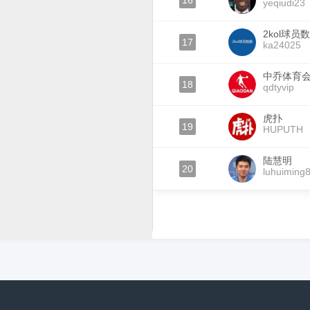
16
yeqiudi23
2kol球员
17
ka24025
中乔体育
18
qdtyvip
虎扑
19
HUPUTH
陆慧明
20
luhuiming