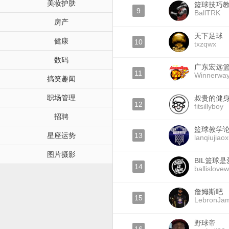
美妆护肤
篮球技巧
9
BallTRK
房产
天下足球
健康
10
txzqwx
数码
广东宏远
11
Winnerway
搞笑趣闻
职场管理
叔贵的健
12
fitsillyboy
招聘
篮球教学
星座运势
13
lanqiujiao
图片摄影
BIL篮球是
14
ballislove
詹姆斯吧
15
LebronJa
野球帝