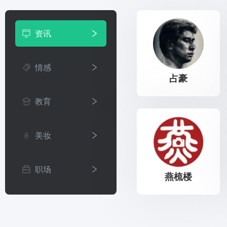
资讯
情感
占豪
教育
美妆
职场
燕梳楼