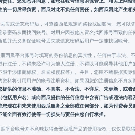
何责任。您知悉并同意，如您在账号信息的保管上、相关上网设
生的一切后果负责，西瓜对此不负任何责任，如西瓜因此产生相
在账号丢失或遗忘密码后，可遵照西瓜规定的路径找回账号。您可
登录密码从而找回账号。对用户因被他人冒名找回账号而致的任
西瓜并无义务保证账号丢失或遗忘密码后用户一定能找回账号。
保证注册西瓜平台账号时填写的身份信息的真实性，任何由于非法
进行注册，不得未经许可为他人注册，不得以可能误导其他用户
不限于涉嫌商标权、名誉权侵权等）。并且，您应不断根据实际
的资料将引用用户的账号注册资料。如果因您的注册信息不真实
您提供的信息不准确、不真实、不合法、不详尽、未更新，或者
（包括用户名）或向西瓜提供的任何信息中含有广告或违法内容
绝您现在和未来使用西瓜服务之全部或任何部分，如为付费会员
不能全面有效行使等一切损失与责任由您自行承担。
册了西瓜平台账号并不意味获得全部西瓜产品的使用授权，仅仅是