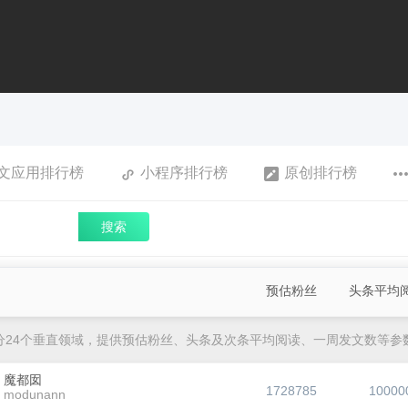
文应用排行榜
小程序排行榜
原创排行榜
搜索
预估粉丝
头条平均
分24个垂直领域，提供预估粉丝、头条及次条平均阅读、一周发文数等参
魔都囡
1728785
10000
modunann