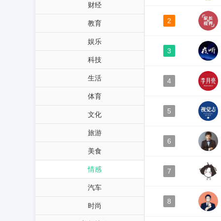
财经
2
教育
娱乐
3
科技
生活
4
体育
5
文化
旅游
6
美食
情感
7
汽车
8
时尚