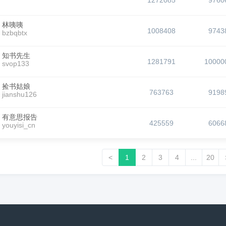
1272085
9760
林咦咦
1008408
9743
bzbqbtx
知书先生
1281791
10000
svop133
捡书姑娘
763763
9198
jianshu126
有意思报告
425559
6066
youyisi_cn
<
1
2
3
4
...
20