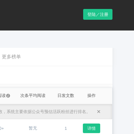
登陆／注册
更多榜单
阅读
次条平均阅读
日发文数
操作
数，系统主要依据公众号预估活跃粉丝进行排名。
暂无
0+
1
详情