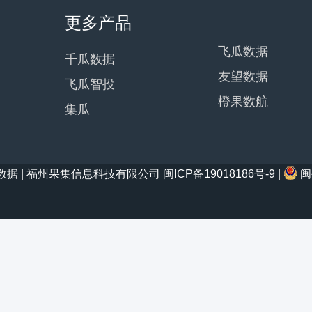
更多产品
飞瓜数据
千瓜数据
友望数据
飞瓜智投
橙果数航
集瓜
21 西瓜数据 | 福州果集信息科技有限公司
闽ICP备19018186号-9
|
闽