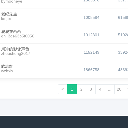
2365870
3577
bymooneye
老纪先生
1008594
6158
laojixs
屁屁在画画
1012301
5192
gh_3de63b5f6056
周冲的影像声色
1152149
3392
zhouchong2017
武志红
1866758
4869
wzhxlx
<
1
2
3
4
...
20