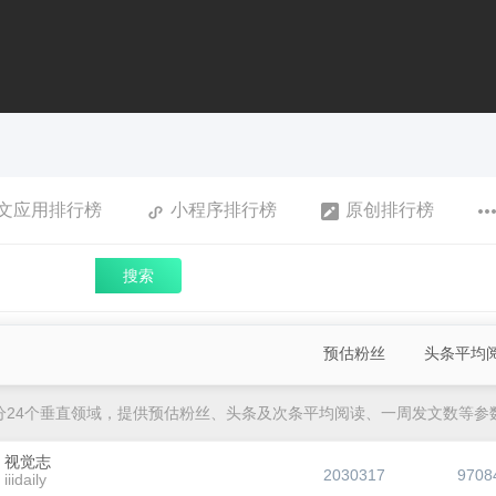
文应用排行榜
小程序排行榜
原创排行榜
搜索
预估粉丝
头条平均
分24个垂直领域，提供预估粉丝、头条及次条平均阅读、一周发文数等参
视觉志
2030317
9708
iiidaily