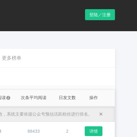
登陆／注册
更多榜单
阅读
次条平均阅读
日发文数
操作
数，系统主要依据公众号预估活跃粉丝进行排名。
4
88433
2
详情