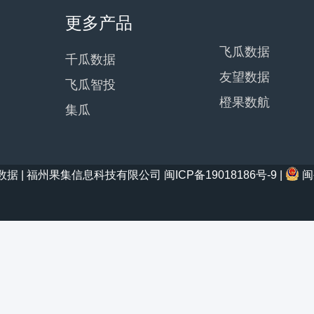
更多产品
飞瓜数据
千瓜数据
友望数据
飞瓜智投
橙果数航
集瓜
21 西瓜数据 | 福州果集信息科技有限公司
闽ICP备19018186号-9
|
闽