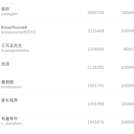
夜听
3490783
10000
yetingfm
KnowYourself
2115468
10000
knowyourself2015
王耳朵先生
1334060
8681
huangezishiba
拾遗
2126292
10000
魔都囡
1651791
10000
modunann
家长视界
1491988
10000
有趣青年
1445876
10000
v_danshen