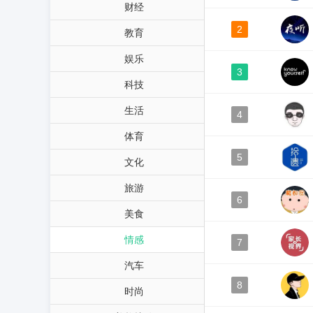
财经
2
教育
娱乐
3
科技
生活
4
体育
5
文化
旅游
6
美食
情感
7
汽车
8
时尚