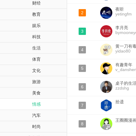
财经
夜听
2
yetingfm
教育
娱乐
李月亮
3
bymooney
科技
黄一刀有
生活
4
yidao80
体育
有趣青年
5
v_danshe
文化
旅游
桌子的生
6
zzdshg
美食
拾遗
情感
7
汽车
王圈圈漫
8
时尚