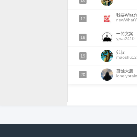
16
我要WhatY
17
newWhatY
一简文案
18
yjwa2410
卯叔
19
maoshu12
孤独大脑
20
lonelybrai