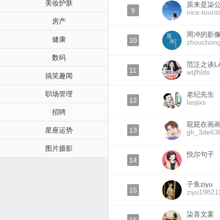
美妆护肤
原来是柒
9
nice-touris
房产
周冲的影
健康
10
zhouchon
数码
范泛之谈L
11
wtjfhlds
搞笑趣闻
职场管理
老纪先生
12
laojixs
招聘
屁屁在画
星座运势
13
gh_3de63
图片摄影
悦尔句子
14
子鱼ziyu
15
ziyu19821
柒喜文案