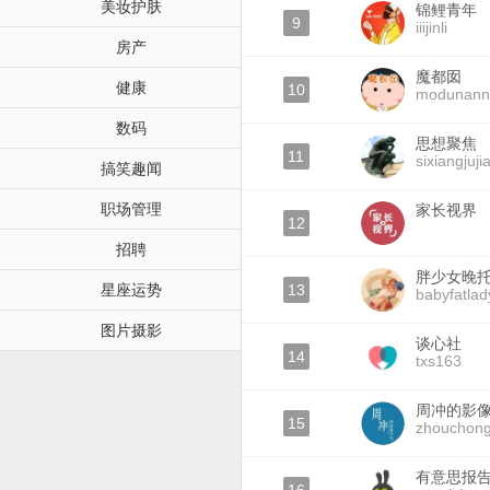
美妆护肤
锦鲤青年
9
iiijinli
房产
魔都囡
健康
10
modunann
数码
思想聚焦
11
sixiangjuji
搞笑趣闻
职场管理
家长视界
12
招聘
胖少女晚
星座运势
13
babyfatla
图片摄影
谈心社
14
txs163
周冲的影
15
zhouchon
有意思报