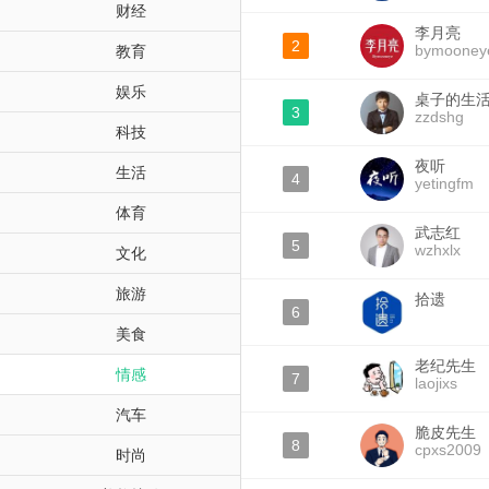
财经
李月亮
2
bymooney
教育
娱乐
桌子的生
3
zzdshg
科技
夜听
生活
4
yetingfm
体育
武志红
5
wzhxlx
文化
旅游
拾遗
6
美食
老纪先生
情感
7
laojixs
汽车
脆皮先生
8
cpxs2009
时尚