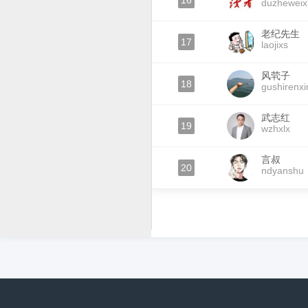
16
duzheweix
老纪先生
17
laojixs
风茕子
18
gushirenxi
武志红
19
wzhxlx
言叔
20
ndyanshu