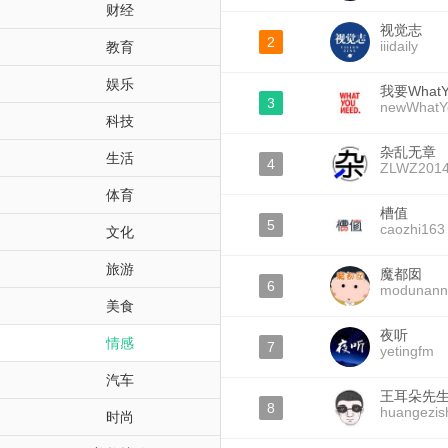
财经
视觉志
2
iiidaily
教育
娱乐
我要WhatY
3
newWhatY
科技
杂乱无章
生活
4
ZLWZ201
体育
槽值
5
caozhi163
文化
旅游
魔都囡
6
modunann
美食
夜听
情感
7
yetingfm
汽车
王耳朵先
8
huangezis
时尚