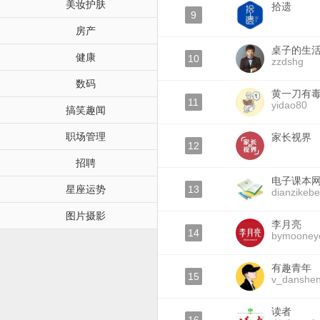
美妆护肤
拾遗
9
房产
桌子的生
健康
10
zzdshg
数码
黄一刀有
11
yidao80
搞笑趣闻
职场管理
家长视界
12
招聘
电子课本
星座运势
13
dianzikeb
图片摄影
李月亮
14
bymooney
有趣青年
15
v_danshe
读者