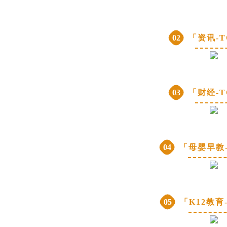
02
「资讯-T
03
「财经-T
04
「母婴早教-
05
「K12教育-