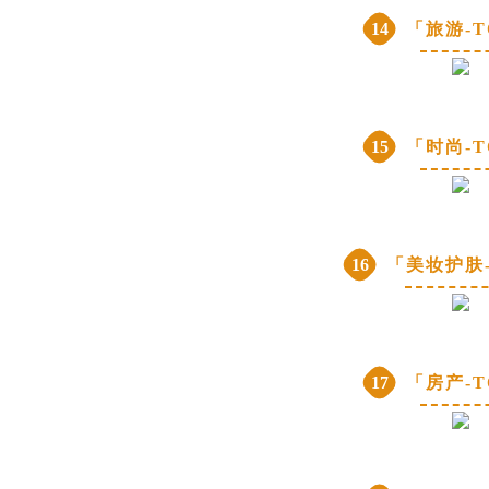
14
「旅游-T
15
「时尚-T
16
「美妆护肤-
17
「房产-T