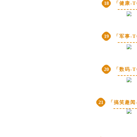
18
「健康-T
19
「军事-T
20
「数码-T
21
「搞笑趣闻-