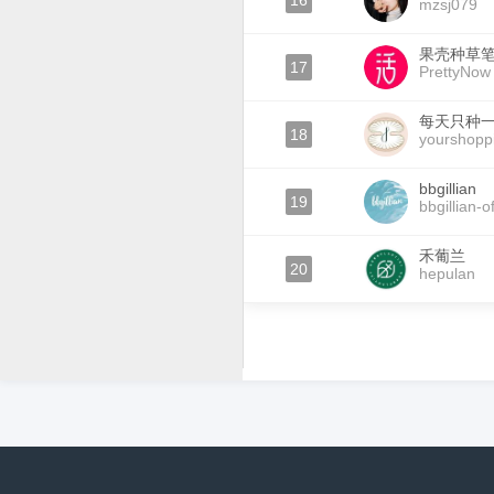
16
mzsj079
果壳种草
17
PrettyNow
每天只种
18
yourshoppi
bbgillian
19
bbgillian-of
禾葡兰
20
hepulan