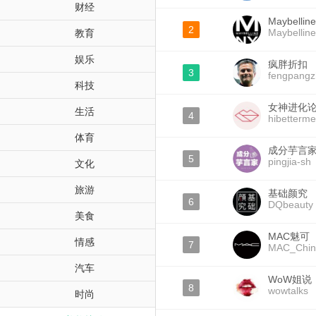
财经
Maybell
2
Maybelline
教育
娱乐
疯胖折扣
3
fengpang
科技
女神进化
生活
4
hibetterme
体育
成分芋言
5
pingjia-sh
文化
旅游
基础颜究
6
DQbeauty
美食
MAC魅可
情感
7
MAC_Chin
汽车
WoW姐说
8
wowtalks
时尚