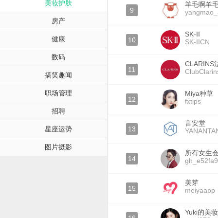
美妆护肤
羊毛啊羊
9
yangmao_
房产
SK-II
健康
10
SK-IICN
数码
CLARIN
11
ClubClarin
搞笑趣闻
职场管理
Miya种草
12
fxtips
招聘
言安堂
星座运势
13
YANANTA
图片摄影
所有女生
14
gh_e52fa
美芽
15
meiyaapp
Yuki的美