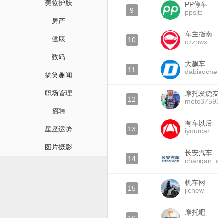
美妆护肤
PP停车
9
ppsjtc
房产
车主指南
健康
10
czznwx
数码
大飙车
11
dabiaoche
搞笑趣闻
职场管理
摩托发烧
12
moto3759
招聘
有车以后
星座运势
13
iyourcar
图片摄影
长安汽车
14
changan_
机车网
15
jichew
摩托吧