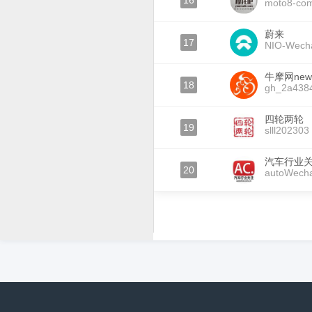
16
moto8-co
蔚来
17
NIO-Wech
牛摩网newm
18
gh_2a438
四轮两轮
19
slll202303
汽车行业
20
autoWech