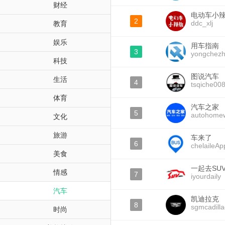
财经
电动车小
2
ddc_xlj
教育
娱乐
用车指南
3
yongchezh
科技
图说汽车
生活
4
tsqiche00
体育
汽车之家
5
autohomew
文化
旅游
车来了
6
chelaileAp
美食
一起去SU
情感
7
iyourdaily
汽车
凯迪拉克
8
sgmcadilla
时尚