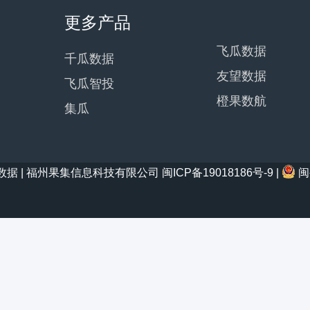
更多产品
飞瓜数据
千瓜数据
友望数据
飞瓜智投
橙果数航
集瓜
21 西瓜数据 | 福州果集信息科技有限公司
闽ICP备19018186号-9
|
闽