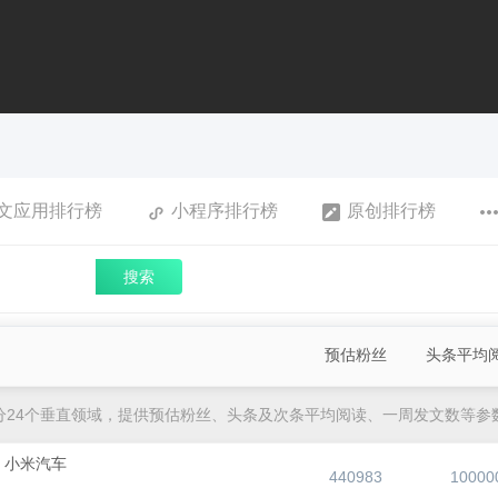
文应用排行榜
小程序排行榜
原创排行榜
搜索
预估粉丝
头条平均
分24个垂直领域，提供预估粉丝、头条及次条平均阅读、一周发文数等参
小米汽车
440983
10000