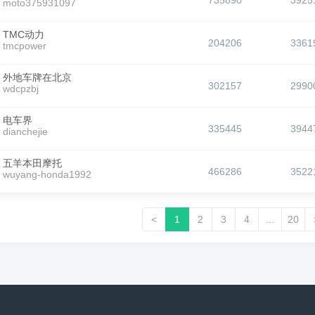
735890
3925
moto375931097
TMC动力
204206
3361
tmcpower
外地车牌在北京
302157
2990
wdcpzbj
电车界
335445
3944
dianchejie
五羊本田摩托
466286
3522
wuyang-honda1992
<
1
2
3
4
...
20