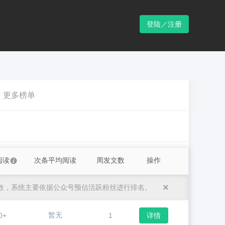
登陆／注册
更多榜单
阅读
次条平均阅读
周发文数
操作
数，系统主要依据公众号预估活跃粉丝进行排名。
暂无
0+
1
详情