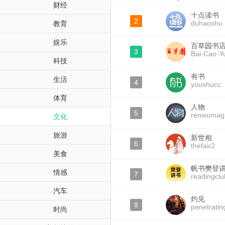
财经
十点读书
2
duhaoshu
教育
娱乐
百草园书
3
Bai-Cao-Y
科技
有书
生活
4
youshucc
体育
人物
5
renwumag
文化
旅游
新世相
6
thefair2
美食
帆书樊登
情感
7
readingclu
汽车
灼见
8
penetratin
时尚