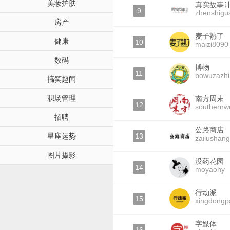
美妆护肤
真实故事
9
zhenshigu
房产
麦子熟了
健康
10
maizi8090
数码
博物
11
bowuzazhi
搞笑趣闻
职场管理
南方周末
12
southernw
招聘
公路商店
星座运势
13
zailushang
图片摄影
没药花园
14
moyaohy
行动派
15
xingdongp
字媒体