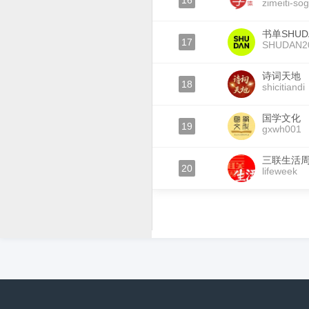
16
zimeiti-so
书单SHUD
17
SHUDAN2
诗词天地
18
shicitiandi
国学文化
19
gxwh001
三联生活
20
lifeweek