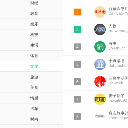
财经
百草园书
2
Bai-Cao-Y
教育
娱乐
人物
3
renwumag
科技
有书
生活
4
youshucc
体育
十点读书
5
duhaoshu
文化
旅游
三联生活
6
lifeweek
美食
麦子熟了
情感
7
maizi8090
汽车
真实故事
8
zhenshigu
时尚