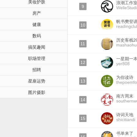
美妆护肤
浪潮工作
9
WelleStud
房产
帆书樊登
健康
10
readingclu
数码
历史客栈20
11
mashaohu
搞笑趣闻
职场管理
一星期一
12
yer808
招聘
为你读诗
星座运势
13
thepoemfo
图片摄影
南方周末
14
southernw
诗词天地
15
shicitiandi
书单来了