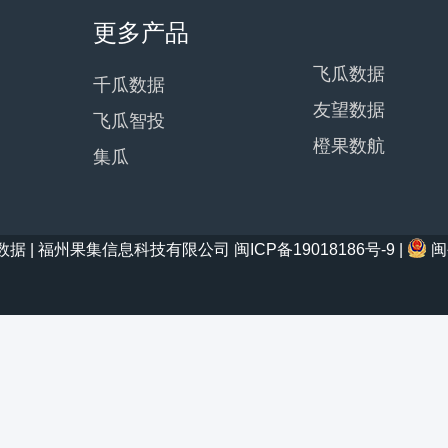
更多产品
飞瓜数据
千瓜数据
友望数据
飞瓜智投
橙果数航
集瓜
21 西瓜数据 | 福州果集信息科技有限公司
闽ICP备19018186号-9
|
闽