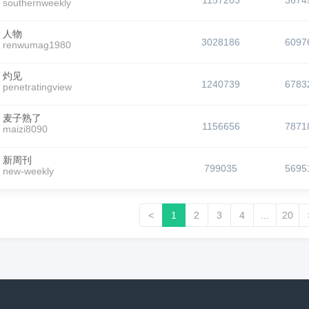
1157203
3674
southernweekly
人物
3028186
6097
renwumag1980
灼见
1240739
6783
penetratingview
麦子熟了
1156656
7871
maizi8090
新周刊
799035
5695
new-weekly
<
1
2
3
4
...
20