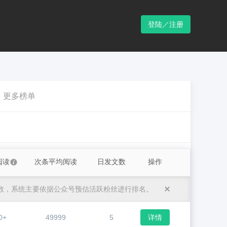
登陆／注册
更多榜单
阅读
次条平均阅读
日发文数
操作
数，系统主要依据公众号预估活跃粉丝进行排名。
0+
49999
5
详情