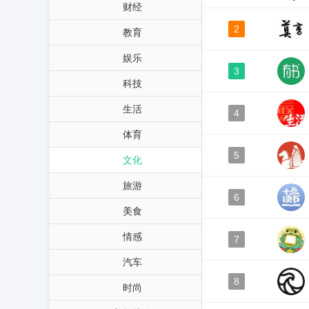
财经
2
教育
娱乐
3
科技
生活
4
体育
5
文化
旅游
6
美食
情感
7
汽车
8
时尚