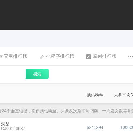
文应用排行榜
小程序排行榜
原创排行榜
搜索
预估粉丝
头条平均
分24个垂直领域，提供预估粉丝、头条及次条平均阅读、一周发文数等参
洞见
6241294
10000
DJ00123987