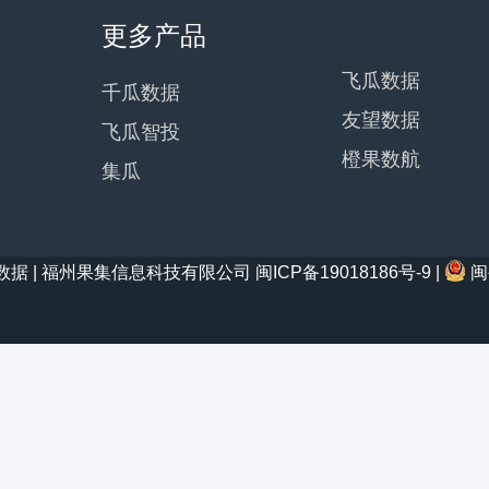
更多产品
飞瓜数据
千瓜数据
友望数据
飞瓜智投
橙果数航
集瓜
21 西瓜数据 | 福州果集信息科技有限公司
闽ICP备19018186号-9
|
闽