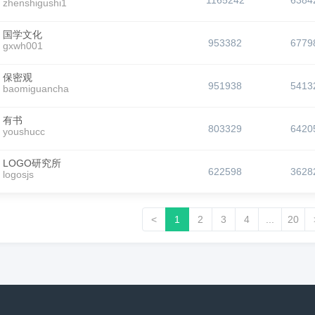
1165242
6384
zhenshigushi1
国学文化
953382
6779
gxwh001
保密观
951938
5413
baomiguancha
有书
803329
6420
youshucc
LOGO研究所
622598
3628
logosjs
<
1
2
3
4
...
20