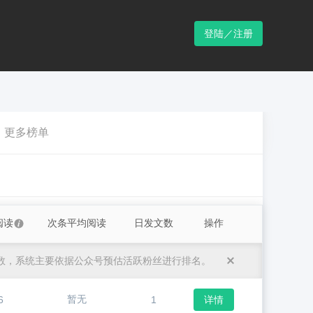
登陆／注册
更多榜单
阅读
次条平均阅读
日发文数
操作
数，系统主要依据公众号预估活跃粉丝进行排名。
暂无
6
1
详情