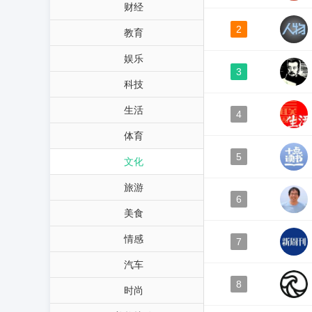
财经
2
教育
娱乐
3
科技
生活
4
体育
5
文化
旅游
6
美食
情感
7
汽车
8
时尚