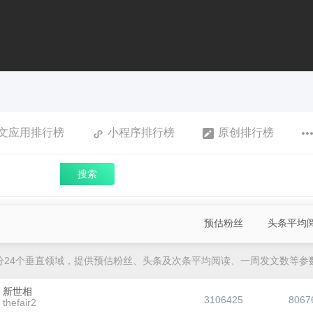
文应用排行榜
小程序排行榜
原创排行榜
搜索
预估粉丝
头条平均
分24个垂直领域，提供预估粉丝、头条及次条平均阅读、一周发文数等参
新世相
3106425
8067
thefair2