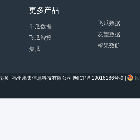
更多产品
飞瓜数据
千瓜数据
友望数据
飞瓜智投
橙果数航
集瓜
21 西瓜数据 | 福州果集信息科技有限公司
闽ICP备19018186号-9
|
闽