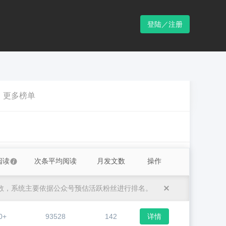
登陆／注册
更多榜单
阅读
次条平均阅读
月发文数
操作
数，系统主要依据公众号预估活跃粉丝进行排名。
0+
93528
142
详情