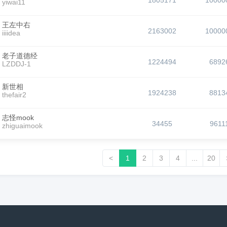
1805171
10000
yiwai11
王左中右
2163002
10000
iiiidea
老子道德经
1224494
6892
LZDDJ-1
新世相
1924238
8813
thefair2
志怪mook
34455
9611
zhiguaimook
<
1
2
3
4
...
20