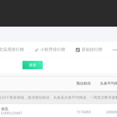
文应用排行榜
小程序排行榜
原创排行榜
搜索
预估粉丝
头条平均
分24个垂直领域，提供预估粉丝、头条及次条平均阅读、一周发文数等参
洞见
7174083
10000
DJ00123987