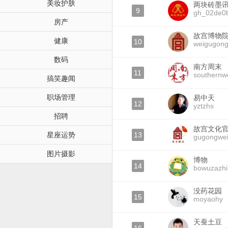
美妆护肤
两块砖墨
9
gh_02de0
房产
故宫博物
健康
10
weigugon
数码
南方周末
11
southernw
搞笑趣闻
职场管理
易中天
12
yztzhs
招聘
故宫文化
星座运势
13
gugongwei
图片摄影
博物
14
bowuzazhi
没药花园
15
moyaohy
天蚕土豆