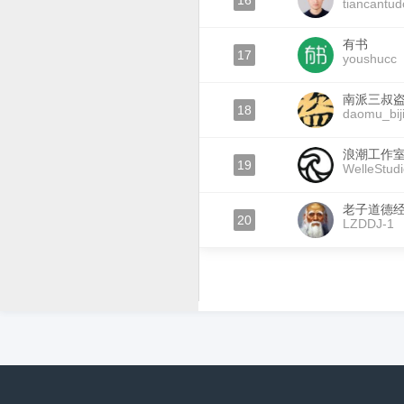
16
tiancantu
有书
17
youshucc
南派三叔
18
daomu_bij
浪潮工作
19
WelleStud
老子道德
20
LZDDJ-1