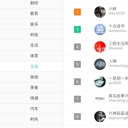
财经
小林
2
inkcn020
教育
娱乐
十点读书
3
duhaoshu
科技
三联生活
生活
4
lifeweek
体育
人物
5
renwumag
文化
旅游
一星期一
6
yer808
美食
真实故事
情感
7
zhenshigu
汽车
六神磊磊
8
dujinyong
时尚