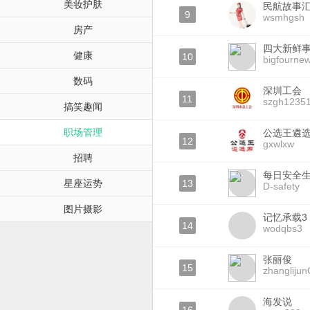
美妆护肤
民航故事
9
wsmhgsh
房产
四大新鲜
健康
10
bigfourne
数码
深圳工会
11
szgh1235
搞笑趣闻
职场管理
公选王遴
12
gxwlxw
招聘
每日安全
星座运势
13
D-safety
图片摄影
记忆承载3
14
wodqbs3
张丽俊
15
zhanglijun
海发说