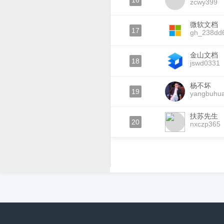
16
zcwy399
微软文档
17
gh_238dd
金山文档
18
jswd0331
杨不坏
19
yangbuhua
扶苏先生
20
nxczp365