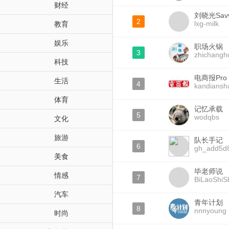
财经
刘晓光Sav
2
lxg-milk
教育
娱乐
职场火锅
3
zhichangh
科技
电商报Pro
生活
4
kandiansh
体育
记忆承载
5
wodqbs
文化
旅游
队长手记
6
gh_add5d
美食
毕老师说
情感
7
BiLaoShiS
汽车
青年计划
8
nnnyoung
时尚