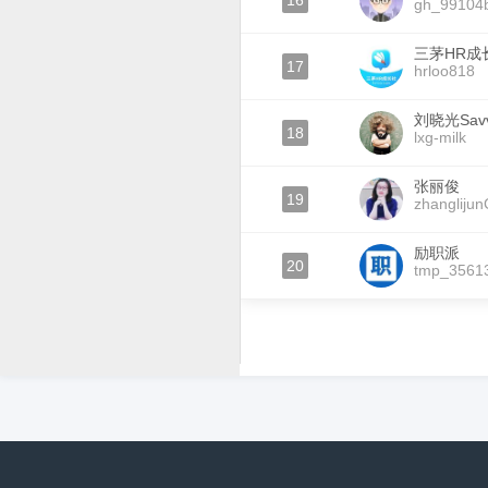
16
gh_99104
三茅HR成
17
hrloo818
刘晓光Sav
18
lxg-milk
张丽俊
19
zhanglijun
励职派
20
tmp_3561