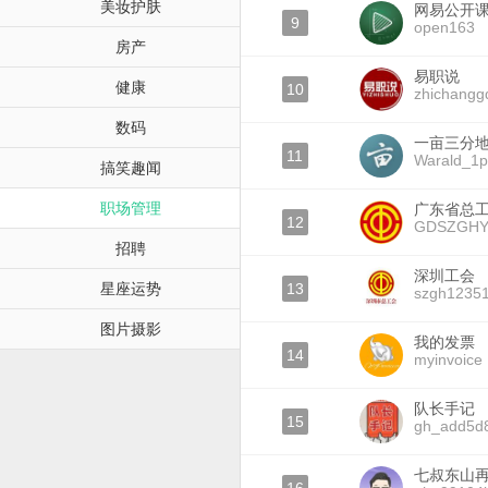
美妆护肤
网易公开
9
open163
房产
易职说
健康
10
zhichangg
数码
一亩三分地W
11
Warald_1p
搞笑趣闻
职场管理
广东省总
12
GDSZGH
招聘
深圳工会
星座运势
13
szgh1235
图片摄影
我的发票
14
myinvoice
队长手记
15
gh_add5d
七叔东山