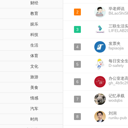
财经
毕老师说
2
BiLaoShiS
教育
娱乐
三联生活
3
LIFELAB2
科技
发票夹
生活
4
fapiaojia
体育
每日安全
5
D-safety
文化
旅游
办公室老
6
gh_4b9c2
美食
记忆承载
情感
7
wodqbs
汽车
刘润
8
runliu-pub
时尚