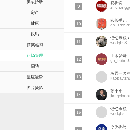
美妆护肤
易职说
9
zhichangg
房产
队长手记
健康
10
gh_add5d
数码
记忆承载3
11
wodqbs3
搞笑趣闻
职场管理
土木发哥
12
gh_b65e0
招聘
考霸一级
星座运势
13
kaobayizh
图片摄影
蒋小华
14
jiangxiao
记忆承载
15
wodqbs
今夜职场