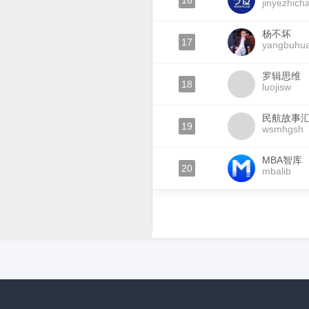
16
jinyezhich
杨不坏
17
yangbuhua
罗辑思维
18
luojisw
民航故事
19
wsmhgsh
MBA智库
20
mbalib