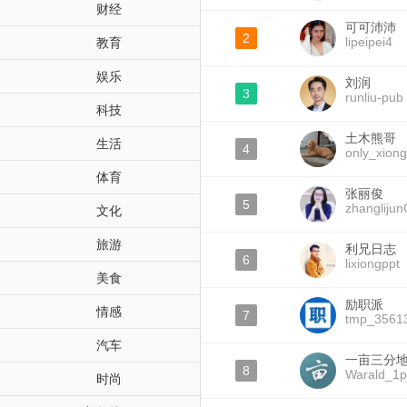
财经
可可沛沛
2
lipeipei4
教育
娱乐
刘润
3
runliu-pub
科技
土木熊哥
生活
4
only_xion
体育
张丽俊
5
zhanglijun
文化
旅游
利兄日志
6
lixiongppt
美食
励职派
情感
7
tmp_3561
汽车
一亩三分地W
8
Warald_1p
时尚