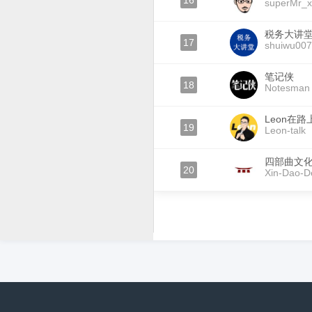
16
superMr_
税务大讲
17
shuiwu007
笔记侠
18
Notesman
Leon在路
19
Leon-talk
四部曲文
20
Xin-Dao-D