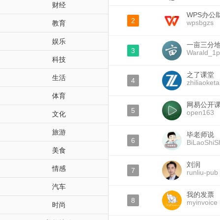
财经
WPS办公
2
wpsbgzs
教育
娱乐
一亩三分地W
3
Warald_1p
科技
之了课堂
生活
4
zhiliaoket
体育
网易公开
5
open163
文化
旅游
毕老师说
6
BiLaoShiS
美食
刘润
情感
7
runliu-pub
汽车
我的发票
8
myinvoice
时尚