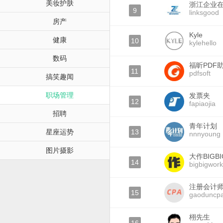
美妆护肤
浙江企业
9
linksgood
房产
Kyle
健康
10
kylehello
数码
福昕PDF
11
pdfsoft
搞笑趣闻
职场管理
发票夹
12
fapiaojia
招聘
青年计划
星座运势
13
nnnyoung
图片摄影
大作BIGB
14
bigbigwor
注册会计
15
gaoduncp
栩先生