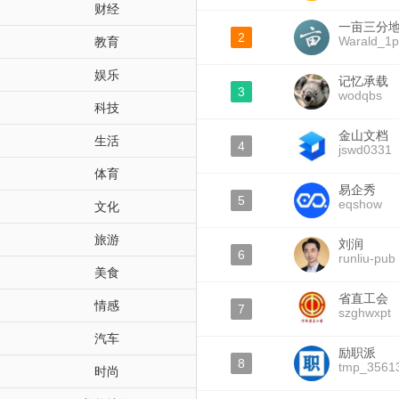
财经
一亩三分地W
2
Warald_1p
教育
娱乐
记忆承载
3
wodqbs
科技
金山文档
生活
4
jswd0331
体育
易企秀
5
eqshow
文化
旅游
刘润
6
runliu-pub
美食
省直工会
情感
7
szghwxpt
汽车
励职派
8
tmp_3561
时尚