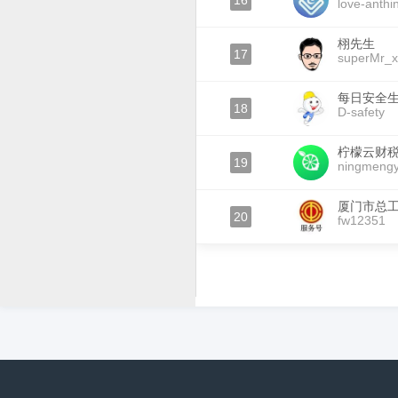
16
love-anthi
栩先生
17
superMr_
每日安全
18
D-safety
柠檬云财
19
ningmeng
厦门市总
20
fw12351