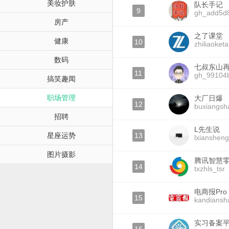
美妆护肤
队长手记
9
gh_add5d
房产
之了课堂
健康
10
zhiliaoket
数码
七叔东山
11
gh_99104
搞笑趣闻
职场管理
大厂日爆
12
buxiangs
招聘
L先生说
星座运势
13
lxianshen
图片摄影
腾讯智慧
14
txzhls_tsr
电商报Pro
15
kandiansh
实习备案