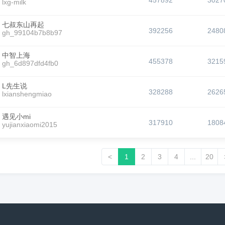
457892
3027
lxg-milk
七叔东山再起
392256
2480
gh_99104b7b8b97
中智上海
455378
3215
gh_6d897dfd4fb0
L先生说
328288
2626
lxianshengmiao
遇见小mi
317910
1808
yujianxiaomi2015
<
1
2
3
4
...
20