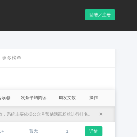
登陆／注册
更多榜单
阅读
次条平均阅读
周发文数
操作
数，系统主要依据公众号预估活跃粉丝进行排名。
暂无
0+
1
详情