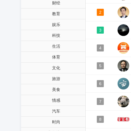
财经
2
教育
娱乐
3
科技
生活
4
体育
5
文化
旅游
6
美食
情感
7
汽车
8
时尚