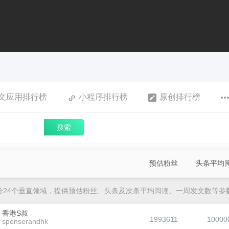
文应用排行榜
小程序排行榜
原创排行榜
搜索
预估粉丝
头条平均
分24个垂直领域，提供预估粉丝、头条及次条平均阅读、一周发文数等参
香港S叔
1993611
10000
spenserandhk