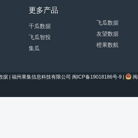
更多产品
飞瓜数据
千瓜数据
友望数据
飞瓜智投
橙果数航
集瓜
21 西瓜数据 | 福州果集信息科技有限公司
闽ICP备19018186号-9
|
闽