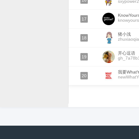
16
sxypower
KnowYours
17
knowyours
猪小浅
18
zhuxiaoqi
开心逗语
19
gh_7a78b
我要WhatY
20
newWhatY