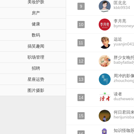
美妆护肤
匡北北
9
kbb9934
房产
李月亮
健康
10
bymooney
数码
远近
11
yuanjin04
搞笑趣闻
职场管理
胖少女晚
12
babyfatla
招聘
周冲的影
星座运势
13
zhouchon
图片摄影
读者
14
duzheweix
何日君回
15
herijunisb
知识怪咖