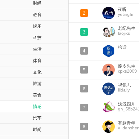
财经
夜听
2
yetingfm
教育
娱乐
老纪先生
3
laojixs
科技
拾遗
生活
4
体育
脆皮先生
5
cpxs2009
文化
旅游
视觉志
6
iiidaily
美食
浅浅四月
情感
7
gh_58b24
汽车
有趣青年
8
v_danshe
时尚