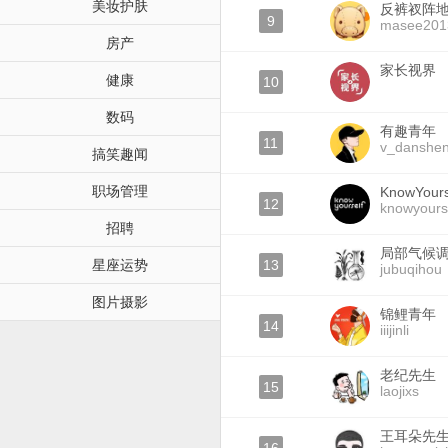
美妆护肤
反裤衩阵
9
masee201
房产
家长视界
健康
10
数码
有趣青年
11
v_danshe
搞笑趣闻
职场管理
KnowYours
12
knowyours
招聘
局部气候
星座运势
13
jubuqihou
图片摄影
锦鲤青年
14
iiijinli
老纪先生
15
laojixs
王耳朵先