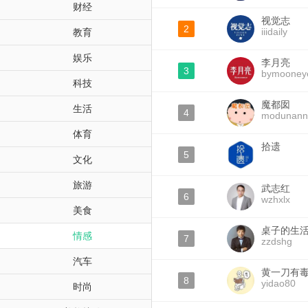
财经
视觉志
2
iiidaily
教育
娱乐
李月亮
3
bymooney
科技
魔都囡
生活
4
modunann
体育
拾遗
5
文化
旅游
武志红
6
wzhxlx
美食
桌子的生
情感
7
zzdshg
汽车
黄一刀有
8
yidao80
时尚