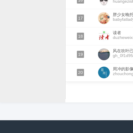
16
huangezis
胖少女晚
17
babyfatla
读者
18
duzheweix
风在吹叶
19
gh_0f1d9
周冲的影
20
zhouchon