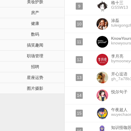
美妆护肤
格十三
9
GSSW13
房产
涂磊
健康
10
tuleigong
数码
KnowYours
11
knowyours
搞笑趣闻
职场管理
李月亮
12
bymooney
招聘
开心逗语
星座运势
13
gh_7a78b
图片摄影
悦尔句子
14
午夜超人
15
wuyechao
知识怪咖