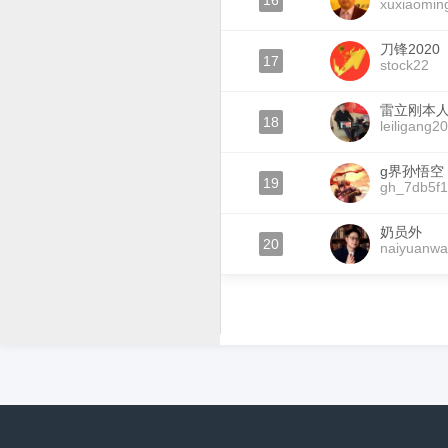
16
xuxiaomin
刀锋2020
17
stock22
雷立刚本
18
leiligang2
g界孙悟空
19
gh_7db5f1
奶员外
20
naiyuanwa