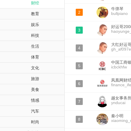
财经
牛弹琴
2
bullpiano
教育
娱乐
好运哥200
3
haoyunge
科技
大红好运
生活
4
gh_af097e
体育
中国工商
5
icbckhfw
文化
旅游
凤凰网财
6
finance_if
美食
越女事务
情感
7
ynducai
汽车
秦小明
8
xiaoming_
时尚