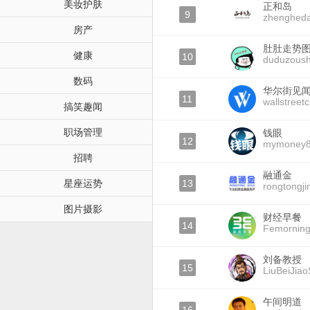
美妆护肤
正和岛
9
zhenghed
房产
肚肚走势
健康
10
duduzoush
数码
华尔街见
11
wallstreet
搞笑趣闻
职场管理
钱眼
12
mymoney
招聘
融通金
星座运势
13
rongtongji
图片摄影
财经早餐
14
Femornin
刘备教授
15
LiuBeiJia
午间明道