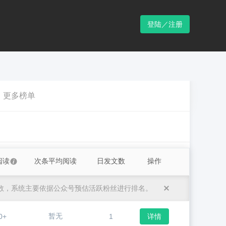
登陆／注册
更多榜单
阅读
次条平均阅读
日发文数
操作
数，系统主要依据公众号预估活跃粉丝进行排名。
暂无
0+
1
详情