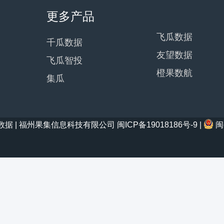
更多产品
飞瓜数据
千瓜数据
友望数据
飞瓜智投
橙果数航
集瓜
21 西瓜数据 | 福州果集信息科技有限公司
闽ICP备19018186号-9
|
闽