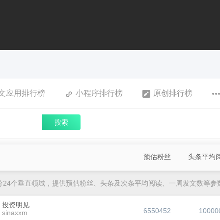
文应用排行榜
小程序排行榜
原创排行榜
搜索
预估粉丝
头条平均
分24个垂直领域，提供预估粉丝、头条及次条平均阅读、一周发文数等参
投资明见
6550452
10000
sinaxxm