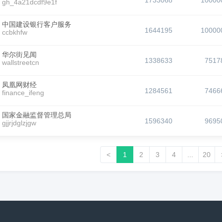
1733068
10000
gh_4a21dcdf9e1f
中国建设银行客户服务
1644195
10000
ccbkhfw
华尔街见闻
1338633
7517
wallstreetcn
凤凰网财经
1284561
7466
finance_ifeng
国家金融监督管理总局
1596340
9695
gjjrjdglzjgw
<
1
2
3
4
...
20